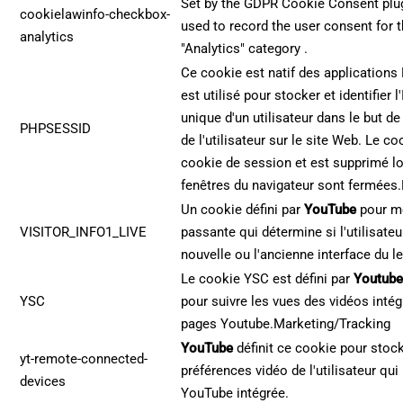
Set by the GDPR Cookie Consent plugi
cookielawinfo-checkbox-
used to record the user consent for t
analytics
"Analytics" category .
Ce cookie est natif des applications
est utilisé pour stocker et identifier 
unique d'un utilisateur dans le but de
PHPSESSID
de l'utilisateur sur le site Web. Le co
cookie de session et est supprimé l
fenêtres du navigateur sont fermées
Un cookie défini par
YouTube
pour me
VISITOR_INFO1_LIVE
passante qui détermine si l'utilisateu
nouvelle ou l'ancienne interface du l
Le cookie YSC est défini par
Youtub
YSC
pour suivre les vues des vidéos inté
pages Youtube.Marketing/Tracking
YouTube
définit ce cookie pour stock
yt-remote-connected-
préférences vidéo de l'utilisateur qui
devices
YouTube intégrée.