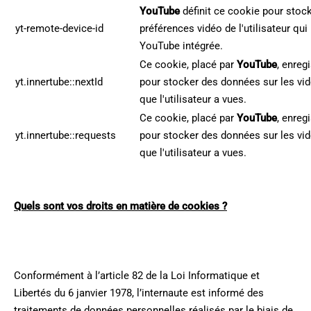
YouTube
définit ce cookie pour stock
yt-remote-device-id
préférences vidéo de l'utilisateur qui
YouTube intégrée.
Ce cookie, placé par
YouTube
, enreg
yt.innertube::nextId
pour stocker des données sur les v
que l'utilisateur a vues.
Ce cookie, placé par
YouTube
, enreg
yt.innertube::requests
pour stocker des données sur les v
que l'utilisateur a vues.
Quels sont vos droits en matière de cookies ?
Conformément à l’article 82 de la Loi Informatique et
Libertés du 6 janvier 1978, l’internaute est informé des
traitements de données personnelles réalisés par le biais de