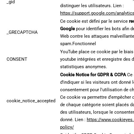
_gid
distinguer les utilisateurs. Lien :
https://support.google.com/analyti
Ce cookie est défini par le service
re
Google
pour identifier les bots afin d
_GRECAPTCHA
Web contre les attaques malveillant
spam.Fonctionnel
YouTube place ce cookie par le biais
CONSENT
youtube intégrées et enregistre des
statistiques anonymes.
Cookie Notice for GDPR & CCPA
Ce 
d’indiquer si les visiteurs ont donné l
consentement pour l'utilisation de c
Ce cookie va permettre d'empêcher 
cookie_notice_accepted
de chaque catégorie soient placés da
des utilisateurs, lorsque le consente
donné. Lien :
https://www.cookieyes.
policy/