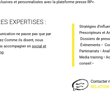
lusives et personnalisées avec la plateforme presse RP+.
ES EXPERTISES :
Stratégies d’influen
Prescripteurs et 
unication ne passe pas que par
Dossiers de pres
hez Comme ils disent, nous
Évènements • Con
us accompagner en
social et
Partenariats • Ana
ng
.
Media training •
conseil •
Contacter 
RELATION