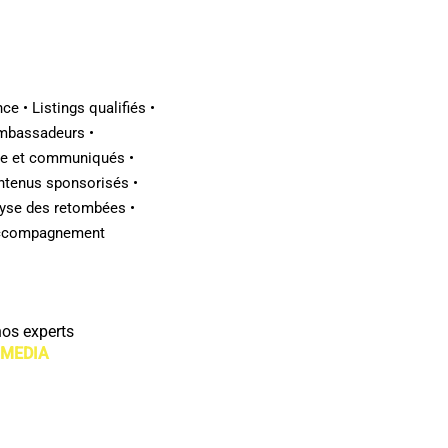
ce • Listings qualifiés •
Ambassadeurs •
se et communiqués •
tenus sponsorisés •
lyse des retombées •
 Accompagnement
nos experts
 MEDIA