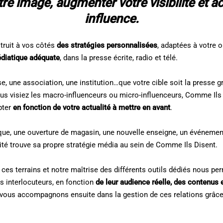
tre image, augmenter votre visibilité et ac
influence.
truit à vos côtés
des stratégies personnalisées
, adaptées à votre o
médiatique adéquate
, dans la presse écrite, radio et télé.
e, une association, une institution…que votre cible soit la presse g
ous visiez les macro-influenceurs ou micro-influenceurs, Comme Ils
pter
en fonction de
votre actualité à mettre en avant
.
ue, une ouverture de magasin, une nouvelle enseigne, un événement
ité trouve sa propre stratégie média au sein de Comme Ils Disent.
es terrains et notre maîtrise des différents outils dédiés nous perm
s interlocuteurs, en fonction
de leur audience réelle, des contenus 
vous accompagnons ensuite dans la gestion de ces relations grâce