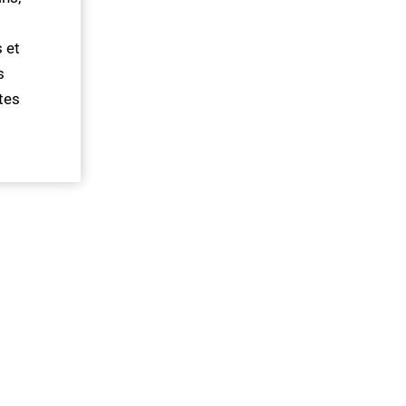
s et
s
tes