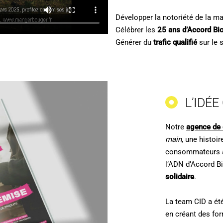
Développer la notoriété de la m
Célébrer les
25 ans d’Accord Bi
Générer du
trafic qualifié
sur le 
L’IDÉE
Notre
agence de
main
, une histoi
consommateurs au
l’ADN d’Accord Bi
solidaire
.
La team CID a été
en créant des form