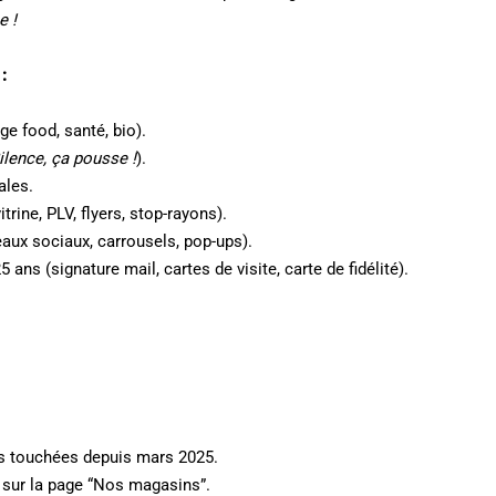
e !
:
ge food, santé, bio).
ilence, ça pousse !
).
ales.
trine, PLV, flyers, stop-rayons).
seaux sociaux, carrousels, pop-ups).
5 ans (signature mail, cartes de visite, carte de fidélité).
 touchées depuis mars 2025.
sur la page “Nos magasins”.