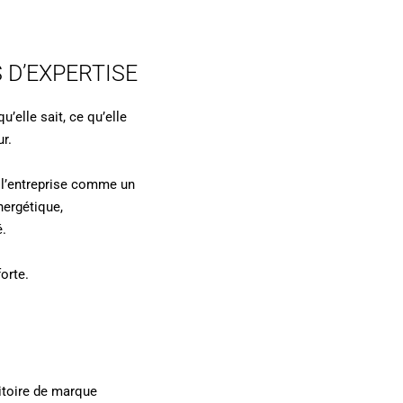
 D’EXPERTISE
’elle sait, ce qu’elle
r.
r l’entreprise comme un
nergétique,
é.
orte.
ritoire de marque