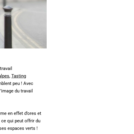
travail
alpes
,
Tasting
mblent peu ! Avec
l’image du travail
rme en effet d’ores et
e qui peut offrir du
nses espaces verts !