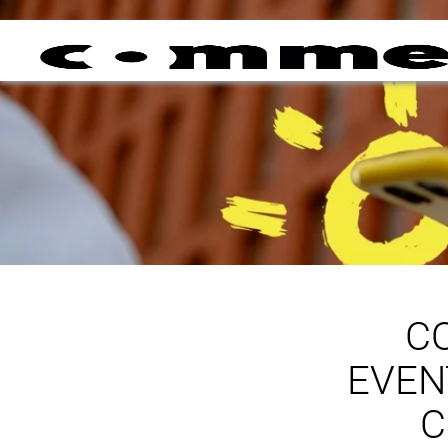
C
EVEN
C