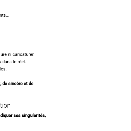
ants…
lure ni caricaturer.
 dans le réel.
les.
t, de sincère et de
tion
diquer ses singularités,