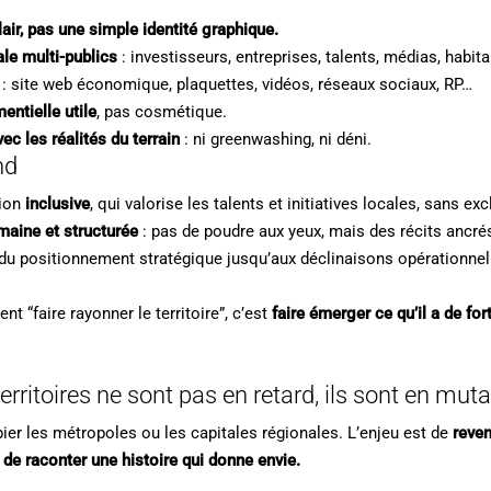
ir, pas une simple identité graphique.
ale multi-publics
: investisseurs, entreprises, talents, médias, habit
: site web économique, plaquettes, vidéos, réseaux sociaux, RP…
ntielle utile
, pas cosmétique.
ec les réalités du terrain
: ni greenwashing, ni déni.
nd
ion
inclusive
, qui valorise les talents et initiatives locales, sans exc
maine et structurée
: pas de poudre aux yeux, mais des récits ancrés
 du positionnement stratégique jusqu’aux déclinaisons opérationnel
t “faire rayonner le territoire”, c’est
faire émerger ce qu’il a de for
erritoires ne sont pas en retard, ils sont en muta
pier les métropoles ou les capitales régionales. L’enjeu est de
reven
de raconter une histoire qui donne envie.