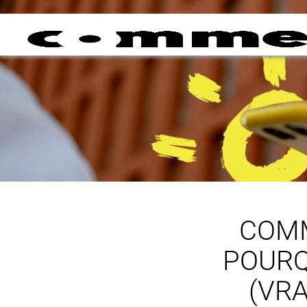
COMM
POURQ
(VR