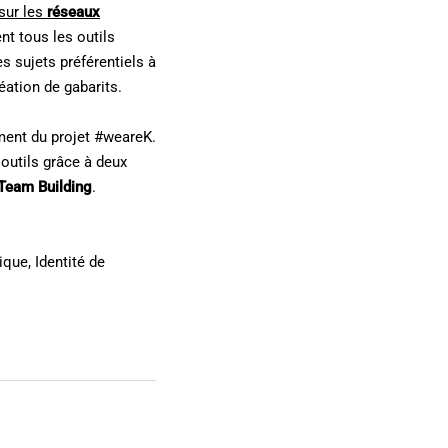
sur les
réseaux
nt tous les outils
 sujets préférentiels à
réation de gabarits.
ement du projet #weareK.
outils grâce à deux
 Team Building
.
tique
,
Identité de