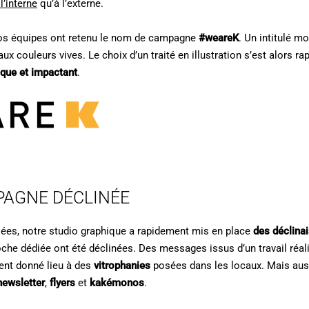
 l’interne
qu’à l’externe.
nos équipes ont retenu le nom de campagne
#weareK
. Un intitulé m
aux couleurs vives. Le choix d’un traité en illustration s’est alors 
que et impactant
.
AGNE DÉCLINÉE
ées, notre studio graphique a rapidement mis en place
des déclinai
he dédiée ont été déclinées. Des messages issus d’un travail réali
nt donné lieu à des
vitrophanies
posées dans les locaux. Mais auss
newsletter
,
flyers
et
kakémonos
.