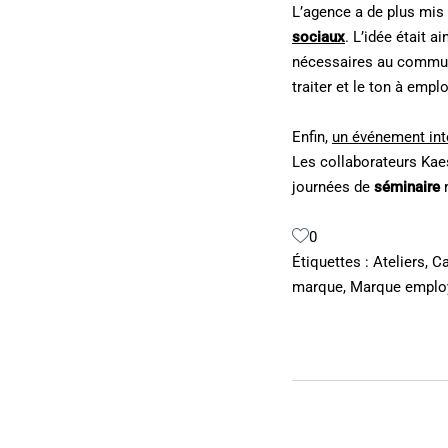
L’agence a de plus mis 
sociaux
. L’idée était a
nécessaires au communi
traiter et le ton à empl
Enfin,
un événement int
Les collaborateurs Kae
journées de
séminaire
0
Étiquettes :
Ateliers
,
C
marque
,
Marque emplo