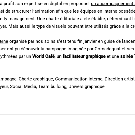
à profit son expertise en digital en proposant
un accompagnement 
insi de structurer l’animation afin que les équipes en interne possède
ty management. Une charte éditoriale a été établie, déterminant les
oyer. Mais aussi le type de visuels pouvant être utilisés grâce à la c
erne
organisé par nos soins s’est tenu fin janvier en guise de lanc
ser ont pu découvrir la campagne imaginée par Comadequat et ses 
rythmées par un
World Café
, un
facilitateur graphique
et une
soirée
ampagne
,
Charte graphique
,
Communication interne
,
Direction artis
yeur
,
Social Media
,
Team building
,
Univers graphique