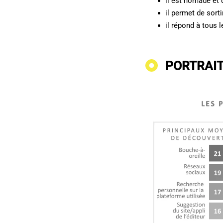
il est nomade et 
il permet de sort
il répond à tous 
PORTRAIT