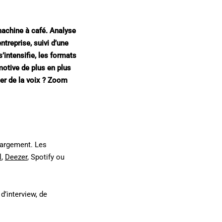
machine à café. Analyse
treprise, suivi d’une
’intensifie, les formats
 motive de plus en plus
ner de la voix ? Zoom
hargement. Les
l
,
Deezer
, Spotify ou
’interview, de