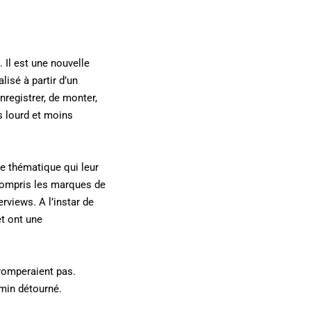
 Il est une nouvelle
lisé à partir d’un
nregistrer, de monter,
s lourd et moins
une thématique qui leur
n compris les marques de
rviews. A l’instar de
et ont une
tromperaient pas.
emin détourné.