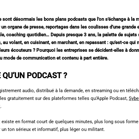
ce sont désormais les bons plans podcasts que l’on s’échange à la 
r un organe de presse, reportages dans les coulisses d’une grande en
le, coaching quotidien… Depuis presque 3 ans, la palette de sujets s
s, au volant, en cuisinant, en marchant, en repassant : qu’est-ce qui
leurs écouteurs ? Pourquoi les entreprises se décident-elles à don
au mode de communication et contenu à part entière.
E QU’UN PODCAST ?
gistrement audio, distribué à la demande, en streaming ou en téléc
les gratuitement sur des plateformes telles qu’Apple Podcast,
Sybe
t
.
 existe en format court de quelques minutes, plus long sous forme d
 un ton sérieux et informatif, plus léger ou militant.